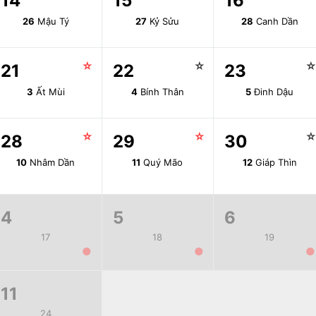
14
15
16
26
Mậu Tý
27
Kỷ Sửu
28
Canh Dần
☆
☆
21
22
23
3
Ất Mùi
4
Bính Thân
5
Đinh Dậu
☆
☆
28
29
30
10
Nhâm Dần
11
Quý Mão
12
Giáp Thìn
4
5
6
17
18
19
●
●
●
11
24