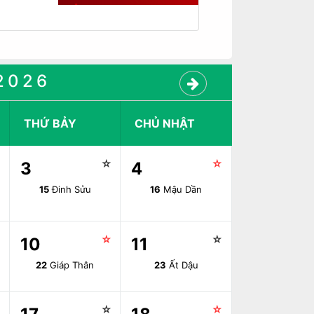
2026
THỨ BẢY
CHỦ NHẬT
☆
☆
☆
3
4
15
Đinh Sửu
16
Mậu Dần
☆
☆
☆
10
11
22
Giáp Thân
23
Ất Dậu
☆
☆
☆