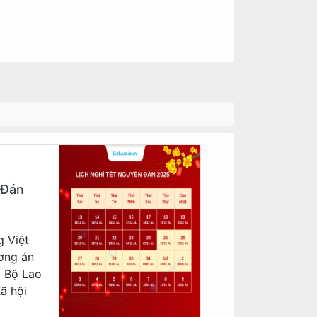
 Đán
g Việt
ơng án
a Bộ Lao
ã hội