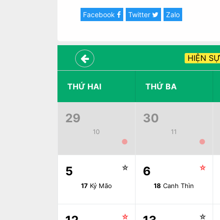
Facebook
Twitter
Zalo
HIỆN SỰ
THỨ HAI
THỨ BA
29
30
10
11
●
●
☆
☆
5
6
17
Kỷ Mão
18
Canh Thìn
☆
☆