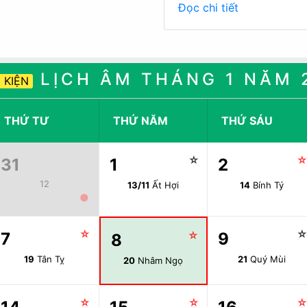
Đọc chi tiết
LỊCH ÂM THÁNG 1 NĂM 
 KIỆN
THỨ TƯ
THỨ NĂM
THỨ SÁU
☆
31
1
2
12
13/11
Ất Hợi
14
Bính Tý
●
☆
7
☆
9
8
19
Tân Tỵ
21
Quý Mùi
20
Nhâm Ngọ
☆
☆