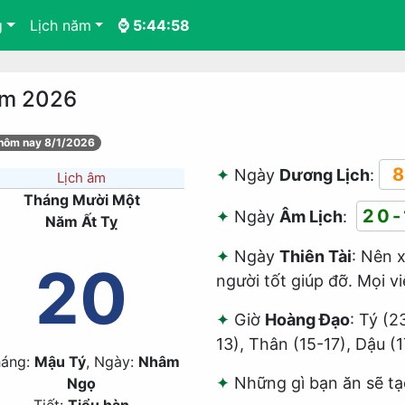
g
Lịch năm
⌚ 5:44:59
ăm 2026
 hôm nay 8/1/2026
8
Ngày
Dương Lịch
:
Lịch âm
Tháng Mười Một
20-
Ngày
Âm Lịch
:
Năm Ất Tỵ
Ngày
Thiên Tài
: Nên x
20
người tốt giúp đỡ. Mọi v
Giờ
Hoàng Đạo
: Tý (2
13), Thân (15-17), Dậu (
háng:
Mậu Tý
, Ngày:
Nhâm
Những gì bạn ăn sẽ tạ
Ngọ