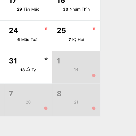
17
18
29
Tân Mão
30
Nhâm Thìn
☆
☆
☆
24
25
6
Mậu Tuất
7
Kỷ Hợi
☆
☆
31
1
14
13
Ất Tỵ
●
7
8
20
21
●
●