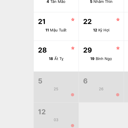
4
Tân Mão
5
Nhâm Thìn
☆
☆
21
22
11
Mậu Tuất
12
Kỷ Hợi
☆
☆
28
29
18
Ất Tỵ
19
Bính Ngọ
5
6
25
26
●
●
12
03
●