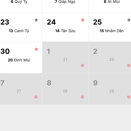
6
Quý Tỵ
7
Giáp Ngọ
8
Ất Mùi
☆
☆
23
24
25
13
Canh Tý
14
Tân Sửu
15
Nhâm Dần
☆
30
1
2
21
22
20
Đinh Mùi
●
●
7
8
9
27
28
29
●
●
●