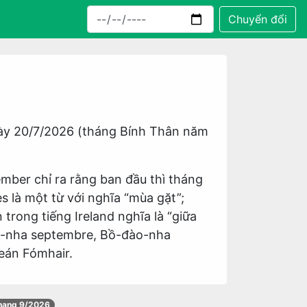
Chuyển đổi
gày 20/7/2026 (tháng Bính Thân năm
mber chỉ ra rằng ban đầu thì tháng
s là một từ với nghĩa “mùa gặt”;
trong tiếng Ireland nghĩa là “giữa
an-nha septembre, Bồ-đào-nha
Meán Fómhair.
thang 9/2026