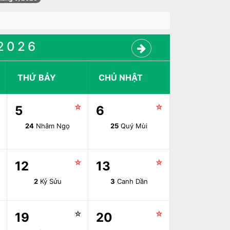
2026
THỨ BẢY
CHỦ NHẬT
☆
☆
☆
5
6
24
Nhâm Ngọ
25
Quý Mùi
☆
☆
☆
12
13
2
Kỷ Sửu
3
Canh Dần
☆
☆
☆
19
20