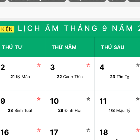
LỊCH ÂM THÁNG 9 NĂM 
 KIỆN
THỨ TƯ
THỨ NĂM
THỨ SÁU
☆
☆
2
3
4
21
Kỷ Mão
22
Canh Thìn
23
Tân Tỵ
☆
☆
9
10
11
28
Bính Tuất
29
Đinh Hợi
1/8
Mậu Tý
☆
☆
16
17
18