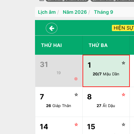
Lịch âm
Năm 2026
Tháng 9
HIỆN SỰ
THỨ HAI
THỨ BA
31
☆
1
19
20/7
Mậu Dần
●
☆
☆
7
8
26
Giáp Thân
27
Ất Dậu
☆
☆
14
15