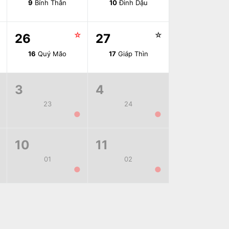
9
Bính Thân
10
Đinh Dậu
☆
☆
☆
26
27
16
Quý Mão
17
Giáp Thìn
3
4
23
24
●
●
10
11
01
02
●
●