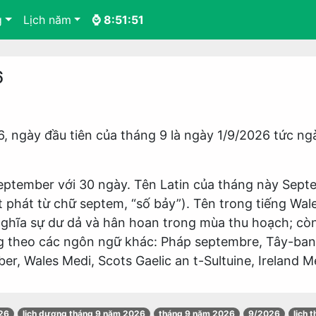
g
Lịch năm
⌚ 8:51:52
6
, ngày đầu tiên của tháng 9 là ngày 1/9/2026 tức n
September với 30 ngày. Tên Latin của tháng này Septe
 phát từ chữ septem, “số bảy”). Tên trong tiếng Wale
nghĩa sự dư dả và hân hoan trong mùa thu hoạch; còn 
ng theo các ngôn ngữ khác: Pháp septembre, Tây-b
r, Wales Medi, Scots Gaelic an t-Sultuine, Ireland 
026
lịch dương tháng 9 năm 2026
tháng 9 năm 2026
9/2026
lich 