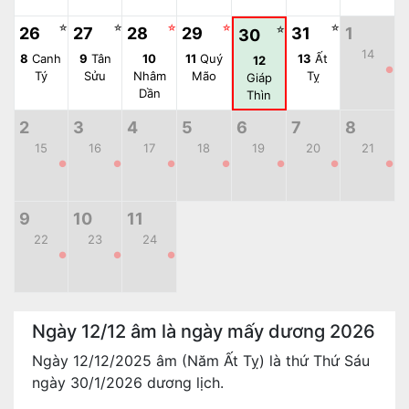
☆
☆
☆
☆
☆
26
27
28
29
☆
31
1
30
14
8
Canh
9
Tân
10
11
Quý
13
Ất
12
●
Tý
Sửu
Nhâm
Mão
Tỵ
Giáp
Dần
Thìn
2
3
4
5
6
7
8
15
16
17
18
19
20
21
●
●
●
●
●
●
●
9
10
11
22
23
24
●
●
●
Ngày 12/12 âm là ngày mấy dương 2026
Ngày 12/12/2025 âm (Năm Ất Tỵ) là thứ Thứ Sáu
ngày 30/1/2026 dương lịch.