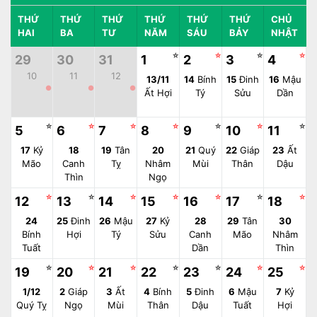
THỨ
THỨ
THỨ
THỨ
THỨ
THỨ
CHỦ
HAI
BA
TƯ
NĂM
SÁU
BẢY
NHẬT
☆
☆
☆
☆
29
30
31
1
2
3
4
10
11
12
13/11
14
Bính
15
Đinh
16
Mậu
●
●
●
Ất Hợi
Tý
Sửu
Dần
☆
☆
☆
☆
☆
☆
☆
5
6
7
8
9
10
11
17
Kỷ
18
19
Tân
20
21
Quý
22
Giáp
23
Ất
Mão
Canh
Tỵ
Nhâm
Mùi
Thân
Dậu
Thìn
Ngọ
☆
☆
☆
☆
☆
☆
☆
12
13
14
15
16
17
18
24
25
Đinh
26
Mậu
27
Kỷ
28
29
Tân
30
Bính
Hợi
Tý
Sửu
Canh
Mão
Nhâm
Tuất
Dần
Thìn
☆
☆
☆
☆
☆
☆
☆
19
20
21
22
23
24
25
1/12
2
Giáp
3
Ất
4
Bính
5
Đinh
6
Mậu
7
Kỷ
Quý Tỵ
Ngọ
Mùi
Thân
Dậu
Tuất
Hợi