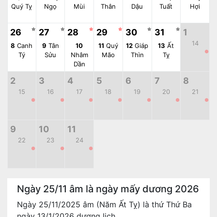
Quý Tỵ
Ngọ
Mùi
Thân
Dậu
Tuất
Hợi
☆
☆
☆
☆
☆
☆
26
27
28
29
30
31
1
14
8
Canh
9
Tân
10
11
Quý
12
Giáp
13
Ất
●
Tý
Sửu
Nhâm
Mão
Thìn
Tỵ
Dần
2
3
4
5
6
7
8
15
16
17
18
19
20
21
●
●
●
●
●
●
●
9
10
11
22
23
24
●
●
●
Ngày 25/11 âm là ngày mấy dương 2026
Ngày 25/11/2025 âm (Năm Ất Tỵ) là thứ Thứ Ba
ngày 13/1/2026 dương lịch.