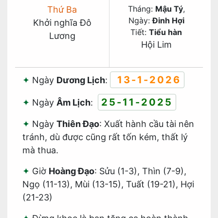
Tháng:
Mậu Tý
,
Thứ Ba
Ngày:
Đinh Hợi
Khởi nghĩa Đô
Tiết:
Tiểu hàn
Lương
Hội Lim
13-1-2026
Ngày
Dương Lịch
:
25-11-2025
Ngày
Âm Lịch
:
Ngày
Thiên Đạo
: Xuất hành cầu tài nên
tránh, dù được cũng rất tốn kém, thất lý
mà thua.
Giờ
Hoàng Đạo
: Sửu (1-3), Thìn (7-9),
Ngọ (11-13), Mùi (13-15), Tuất (19-21), Hợi
(21-23)