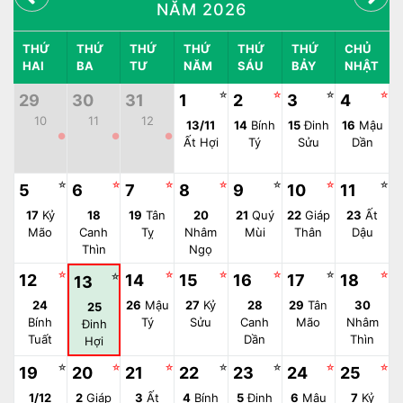
NĂM 2026
THỨ
THỨ
THỨ
THỨ
THỨ
THỨ
CHỦ
HAI
BA
TƯ
NĂM
SÁU
BẢY
NHẬT
☆
☆
☆
☆
29
30
31
1
2
3
4
10
11
12
13/11
14
Bính
15
Đinh
16
Mậu
●
●
●
Ất Hợi
Tý
Sửu
Dần
☆
☆
☆
☆
☆
☆
☆
5
6
7
8
9
10
11
17
Kỷ
18
19
Tân
20
21
Quý
22
Giáp
23
Ất
Mão
Canh
Tỵ
Nhâm
Mùi
Thân
Dậu
Thìn
Ngọ
☆
☆
☆
☆
☆
☆
12
☆
14
15
16
17
18
13
24
26
Mậu
27
Kỷ
28
29
Tân
30
25
Bính
Tý
Sửu
Canh
Mão
Nhâm
Đinh
Tuất
Dần
Thìn
Hợi
☆
☆
☆
☆
☆
☆
☆
19
20
21
22
23
24
25
1/12
2
Giáp
3
Ất
4
Bính
5
Đinh
6
Mậu
7
Kỷ