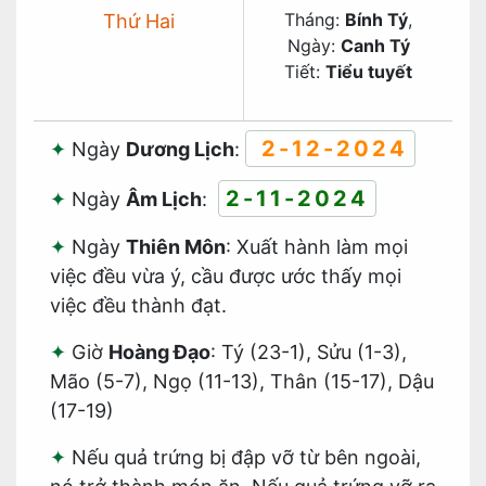
Tháng:
Bính Tý
,
Thứ Hai
Ngày:
Canh Tý
Tiết:
Tiểu tuyết
2-12-2024
Ngày
Dương Lịch
:
2-11-2024
Ngày
Âm Lịch
:
Ngày
Thiên Môn
: Xuất hành làm mọi
việc đều vừa ý, cầu được ước thấy mọi
việc đều thành đạt.
Giờ
Hoàng Đạo
: Tý (23-1), Sửu (1-3),
Mão (5-7), Ngọ (11-13), Thân (15-17), Dậu
(17-19)
Nếu quả trứng bị đập vỡ từ bên ngoài,