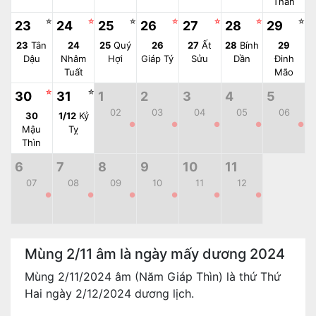
Thân
☆
☆
☆
☆
☆
☆
☆
23
24
25
26
27
28
29
23
Tân
24
25
Quý
26
27
Ất
28
Bính
29
Dậu
Nhâm
Hợi
Giáp Tý
Sửu
Dần
Đinh
Tuất
Mão
☆
☆
30
31
1
2
3
4
5
02
03
04
05
06
30
1/12
Kỷ
●
●
●
●
●
Mậu
Tỵ
Thìn
6
7
8
9
10
11
07
08
09
10
11
12
●
●
●
●
●
●
Mùng 2/11 âm là ngày mấy dương 2024
Mùng 2/11/2024 âm (Năm Giáp Thìn) là thứ Thứ
Hai ngày 2/12/2024 dương lịch.