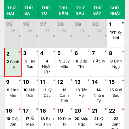
THỨ
THỨ
THỨ
THỨ
THỨ
THỨ
CHỦ
HAI
BA
TƯ
NĂM
SÁU
BẢY
NHẬT
☆
25
26
27
28
29
30
1
25
26
27
28
29
30
1/11
Kỷ
●
●
●
●
●
●
Hợi
☆
☆
☆
☆
☆
☆
☆
3
4
5
6
7
8
2
3
Tân
4
5
Quý
6
Giáp
7
Ất Tỵ
8
Bính
2
Canh
Sửu
Nhâm
Mão
Thìn
Ngọ
Tý
Dần
☆
☆
☆
☆
☆
☆
☆
9
10
11
12
13
14
15
9
Đinh
10
Mậu
11
Kỷ
12
13
Tân
14
15
Quý
Mùi
Thân
Dậu
Canh
Hợi
Nhâm
Sửu
Tuất
Tý
☆
☆
☆
☆
☆
☆
☆
16
17
18
19
20
21
22
16
Giáp
17
Ất
18
Bính
19
Đinh
20
Mậu
21
Kỷ
22
Dần
Mão
Thìn
Tỵ
Ngọ
Mùi
Canh